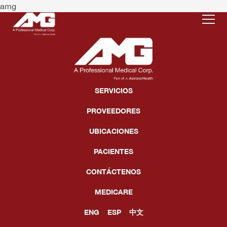
amg
SERVICIOS
ATENCIÓN PRIMARIA
SERVICIOS
PROVEEDORES
CUIDADOS PREVENTIVOS & CONDICIONES AGUDAS
PROVEEDORES
UBICACIONES
MANEJO DE CONDICIONES CRONICAS
UBICACIONES
PACIENTES
GINECOLOGÍA Y OBSTETRICIA (OBGYN)
CONTÁCTENOS
PACIENTES
PEDIATRÍA
MEDICARE
CUIDADOS ESPECIALES
ENG
ESP
中文
MEDICARE
ALERGIA Y ASMA