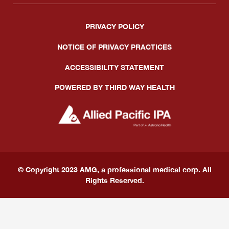
MEDICARE – EL ABC Y D DE MEDICARE
DERMATOLOGÍA
PRIVACY POLICY
CONTÁCTENOS
MEDICARE – EMPEZANDO CON MEDICARE
NOTICE OF PRIVACY PRACTICES
ENDOCRINOLOGÍA
ACCESSIBILITY STATEMENT
MEDICARE – EVENTOS DE MEDICARE
ENG
ESP
中文
REUMATOLOGÍA
POWERED BY THIRD WAY HEALTH
OFTALMOLOGÍA
© Copyright 2023 AMG, a professional medical corp. All
Rights Reserved.