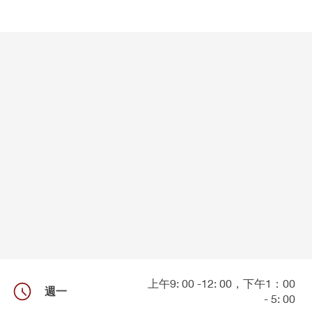
MEDICARE （聯邦醫療保險）的A、B、C 和 D 部分
皮膚病學專科
聯繫我們
MEDICARE（聯邦醫療保險）
內分泌學專科
MEDICARE 活動
ENG
ESP
中文
風濕病學專科
眼科
上午9: 00 -12: 00，下午1：00
週一
- 5: 00