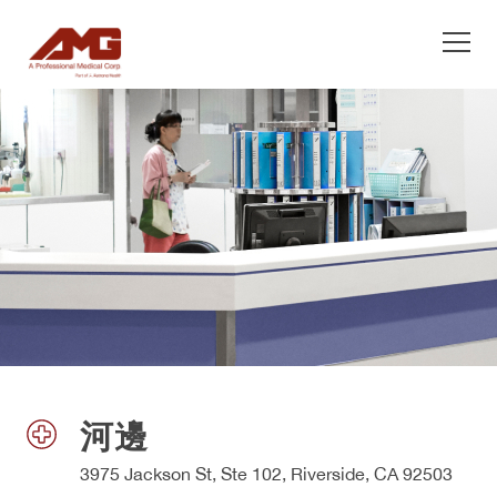
服務
主要保健
醫師
預防醫學 & 急症照護
慢性病症管理
位置
婦產科
患者
兒童保健
河邊
專科照護
MEDICARE
3975 Jackson St, Ste 102, Riverside, CA 92503
過敏症和哮喘病