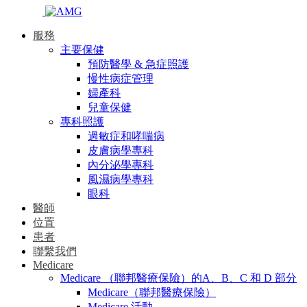
服務
主要保健
預防醫學 & 急症照護
慢性病症管理
婦產科
兒童保健
專科照護
過敏症和哮喘病
皮膚病學專科
內分泌學專科
風濕病學專科
眼科
醫師
位置
患者
聯繫我們
Medicare
Medicare （聯邦醫療保險）的A、B、C 和 D 部分
Medicare（聯邦醫療保險）
Medicare 活動