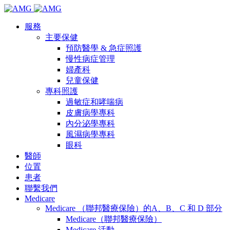
服務
主要保健
預防醫學 & 急症照護
慢性病症管理
婦產科
兒童保健
專科照護
過敏症和哮喘病
皮膚病學專科
內分泌學專科
風濕病學專科
眼科
醫師
位置
患者
聯繫我們
Medicare
Medicare （聯邦醫療保險）的A、B、C 和 D 部分
Medicare（聯邦醫療保險）
Medicare 活動