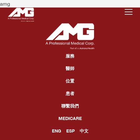
amg
服務
主要保健
服務
醫師
預防醫學 & 急症照護
醫師
位置
慢性病症管理
位置
患者
婦產科
聯繫我們
患者
兒童保健
MEDICARE
專科照護
ENG
ESP
中文
MEDICARE
過敏症和哮喘病